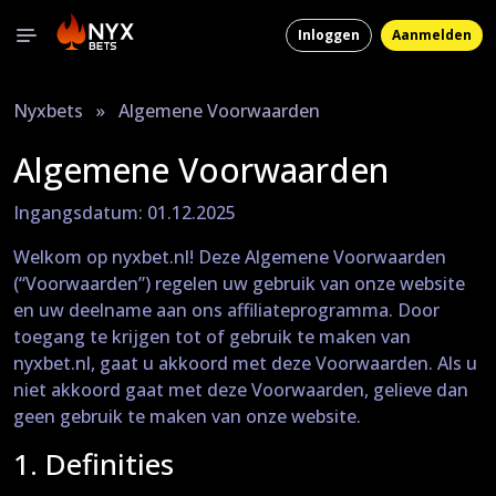
Inloggen
Aanmelden
Nyxbets
»
Algemene Voorwaarden
Algemene Voorwaarden
Ingangsdatum:
01.12.2025
Welkom op nyxbet.nl! Deze Algemene Voorwaarden
(“Voorwaarden”) regelen uw gebruik van onze website
en uw deelname aan ons affiliateprogramma. Door
toegang te krijgen tot of gebruik te maken van
nyxbet.nl, gaat u akkoord met deze Voorwaarden. Als u
niet akkoord gaat met deze Voorwaarden, gelieve dan
geen gebruik te maken van onze website.
1. Definities